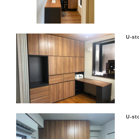
U-s
U-s