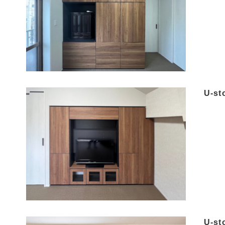
U-s
U-s