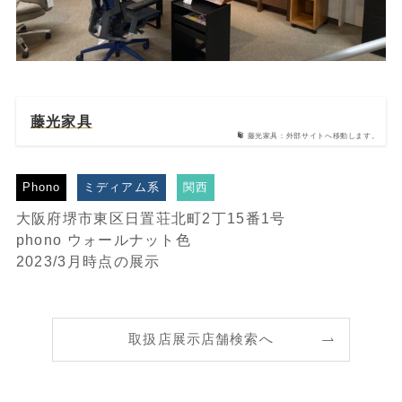
藤光家具
藤光家具：外部サイトへ移動します。
Phono
ミディアム系
関西
大阪府堺市東区日置荘北町2丁15番1号
phono ウォールナット色
2023/3月時点の展示
取扱店展示店舗検索へ