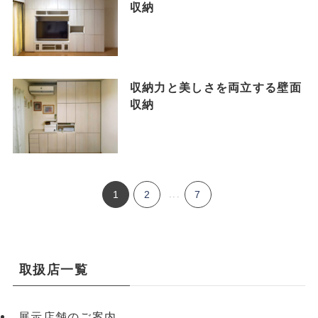
収納
収納力と美しさを両立する壁面
収納
1
2
...
7
取扱店一覧
展示店舗のご案内